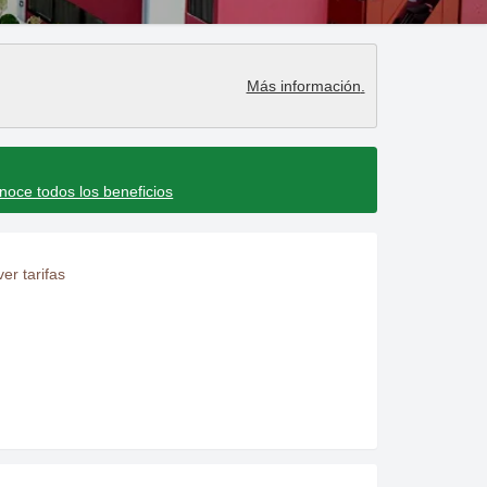
endar and select a date. Press the question mark key to get the keyboar
teract with the calendar and select a date. Press the question mark key
Más información
.
noce todos los beneficios
er tarifas