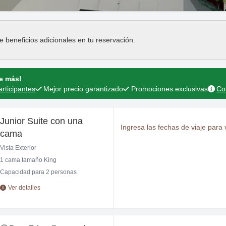
Press the down arrow key to interact with the cal
Press the down arrow key to in
e beneficios adicionales en tu reservación.
ne más!
articipantes
Mejor precio garantizado
Promociones exclusivas
Co
Junior Suite con una
Ingresa las fechas de viaje para v
cama
Vista Exterior
1 cama tamaño King
Capacidad para 2 personas
Ver detalles