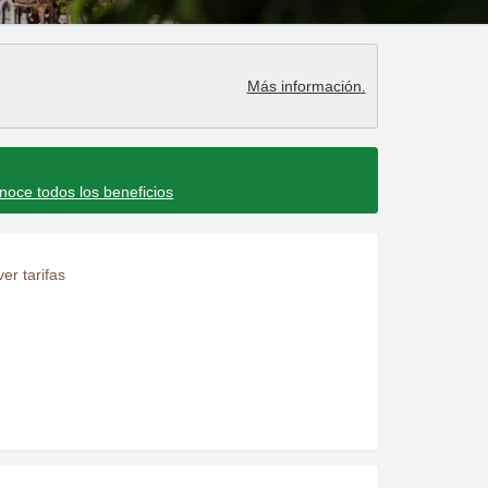
endar and select a date. Press the question mark key to get the keyboar
teract with the calendar and select a date. Press the question mark key
Más información
.
noce todos los beneficios
er tarifas