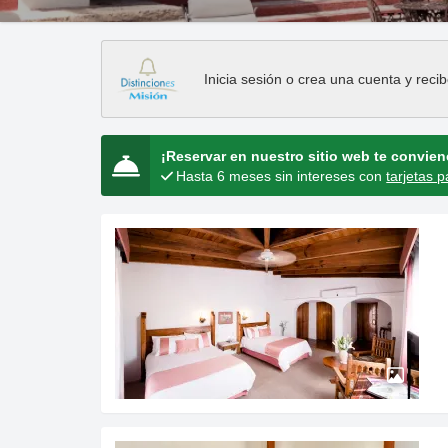
Inicia sesión
o
crea una cuenta
y recib
¡Reservar en nuestro sitio web te convie
Hasta 6 meses sin intereses con
tarjetas p