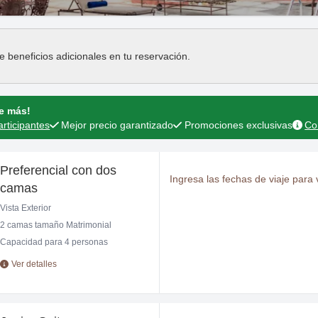
Press the down arrow key to interact with the cal
Press the down arrow key to in
e beneficios adicionales en tu reservación.
ne más!
articipantes
Mejor precio garantizado
Promociones exclusivas
Co
Preferencial con dos
Ingresa las fechas de viaje para v
camas
Vista Exterior
2 camas tamaño Matrimonial
Capacidad para 4 personas
Ver detalles