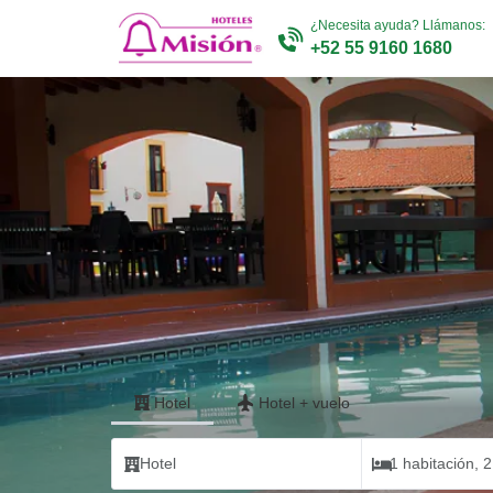
¿Necesita ayuda? Llámanos:
+52 55 9160 1680
Hotel
Hotel
+
vuelo
Hotel
1 habitación, 