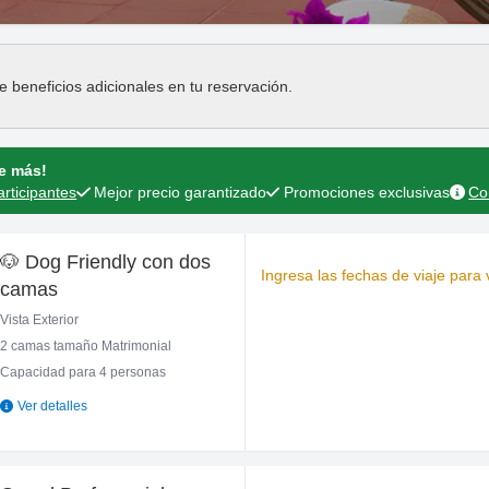
Press the down arrow key to interact with the cal
Press the down arrow key to in
e beneficios adicionales en tu reservación.
ne más!
articipantes
Mejor precio garantizado
Promociones exclusivas
Co
🐶 Dog Friendly con dos
Ingresa las fechas de viaje para v
camas
Vista Exterior
2 camas tamaño Matrimonial
Capacidad para 4 personas
Ver detalles