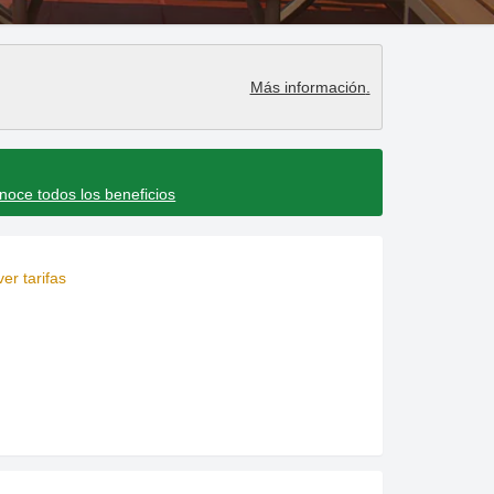
endar and select a date. Press the question mark key to get the keyboar
teract with the calendar and select a date. Press the question mark key
Más información
.
noce todos los beneficios
er tarifas