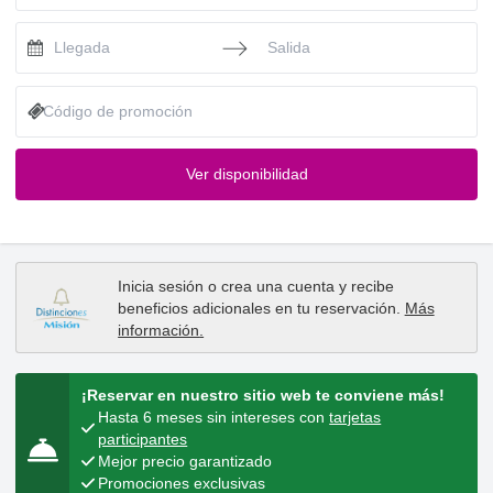
Press the down arrow key to interact with the calendar and selec
Press the down arrow key to intera
Ver disponibilidad
Inicia sesión
o
crea una cuenta
y recibe
beneficios adicionales en tu reservación.
Más
información
.
¡Reservar en nuestro sitio web te conviene más!
Hasta 6 meses sin intereses con
tarjetas
participantes
Mejor precio garantizado
Promociones exclusivas