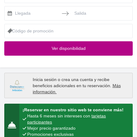
Press the down arrow key to interact with the calendar and selec
Press the down arrow key to intera
Ver disponibilidad
Inicia sesión
o
crea una cuenta
y recibe
beneficios adicionales en tu reservación.
Más
información
.
¡Reservar en nuestro sitio web te conviene más!
Hasta 6 meses sin intereses con
tarjetas
participantes
Mejor precio garantizado
Promociones exclusivas