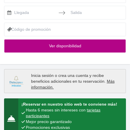
Press the down arrow key to interact with the calendar and selec
Press the down arrow key to intera
Ver disponibilidad
Inicia sesión
o
crea una cuenta
y recibe
beneficios adicionales en tu reservación.
Más
información
.
¡Reservar en nuestro sitio web te conviene más!
Hasta 6 meses sin intereses con
tarjetas
participantes
Mejor precio garantizado
Promociones exclusivas